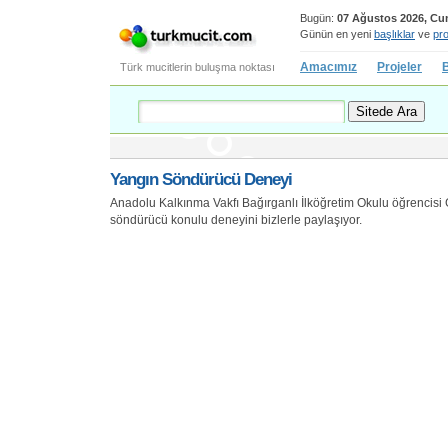
Bugün:
07 Ağustos 2026, C
Günün en yeni
başlıklar
ve
pro
Amacımız
Projeler
B
Türk mucitlerin buluşma noktası
Yangın Söndürücü Deneyi
Anadolu Kalkınma Vakfı Bağırganlı İlköğretim Okulu öğrencis
söndürücü konulu deneyini bizlerle paylaşıyor.