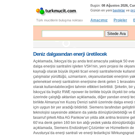
Bugün:
08 Ağustos 2026, Cu
Günün en yeni
başlıklar
ve
pro
Amacımız
Projeler
B
Türk mucitlerin buluşma noktası
Deniz dalgasından enerji üretilecek
Açıklamada, İskoçya’da şu anda test amacıyla yaklaşık 50 eve 
dalga enerjisi santralini işleten VSH’nin, yeni projesi ile okyan
kaynağı olarak büyük ölçekli ticari enerji santrallerinde kullanı
çalışmalar yürüttüğü, uzmanların, okyanuslardaki enerjinin yak
geleneksel enerji santralinin enerjisine denk gelen 1 teravatın
olarak kullanılabileceğini tahmin ettikleri belirtildi. Şirketin, bi
İskoçya’da İngiliz RWE npower ile birlikte büyük ölçekli bir orta
üzerinde çalıştığı aktarılan açıklamada, diğer yandan enerji te
birlikte Almanya’nın Kuzey Denizi sahili üzerinde dalga enerji 
için uygun bir yer aradığı bildirildi. Siemens tarafından geliştir
teknolojisi sayesinde atıkların da yakıta dönüştürülebildiği ve B
tasarruf şirketi Alba AG Pankow’un yılda atık arıtma tesisine 
60’ına denk gelen 160 bin ton atığı yedek yakıta dönüştürdüğü
açıklamada, Siemens Endüstriyel Çözümler ve Hizmetlerin de 
Avusturya’da enerji santrali ve enerji tedarikçisi Wirkungsgra