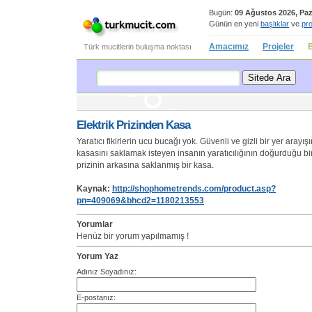
Bugün:
09 Ağustos 2026, Paz
Günün en yeni
başlıklar
ve
pro
Amacımız
Projeler
B
Türk mucitlerin buluşma noktası
Elektrik Prizinden Kasa
Yaratıcı fikirlerin ucu bucağı yok. Güvenli ve gizli bir yer arayı
kasasını saklamak isteyen insanın yaratıcılığının doğurduğu bir
prizinin arkasına saklanmış bir kasa.
Kaynak:
http://shophometrends.com/product.asp?
pn=409069&bhcd2=1180213553
Yorumlar
Henüz bir yorum yapılmamış !
Yorum Yaz
Adınız Soyadınız:
E-postanız: